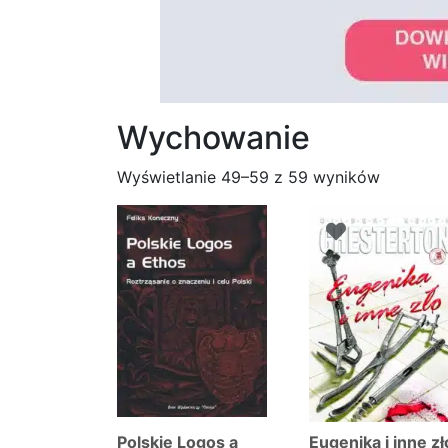
Wychowanie
Posorto
Wyświetlanie 49–59 z 59 wyników
według
najnows
Polskie Logos a
Eugenika i inne zł