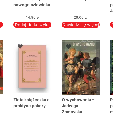
nowego człowieka
p
J
44,90
zł
26,00
zł
a
Dodaj do koszyka
Dowiedz się więcej
Złota książeczka o
O wychowaniu –
R
praktyce pokory
Jadwiga
p
Zamoyska
m