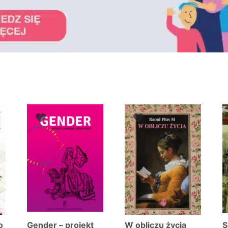
wane
zych
o
Gender – projekt
W obliczu życia
S