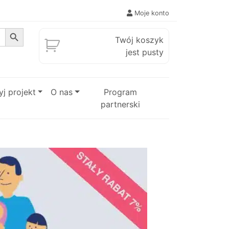
Moje konto
Search Button
Twój koszyk
jest pusty
j projekt
O nas
Program
partnerski