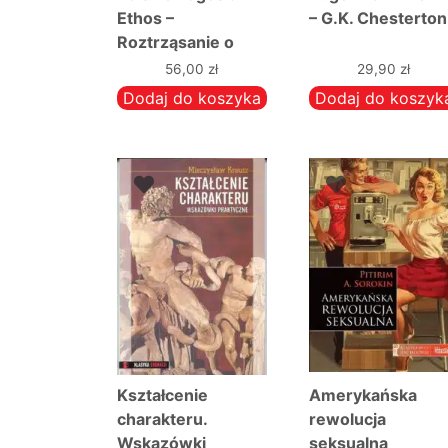
Ethos –
– G.K. Chesterton
Roztrząsanie o
znaczeniu i celu
56,00
zł
29,90
zł
Polski – Feliks
Dodaj do koszyka
Dodaj do koszyk
Koneczny
Kształcenie
Amerykańska
charakteru.
rewolucja
Wskazówki
seksualna