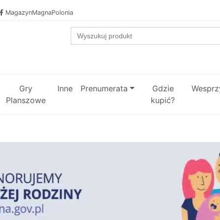
MagazynMagnaPolonia
Search
for:
Gry
Inne
Prenumerata
Gdzie
Wesprzy
Planszowe
kupić?