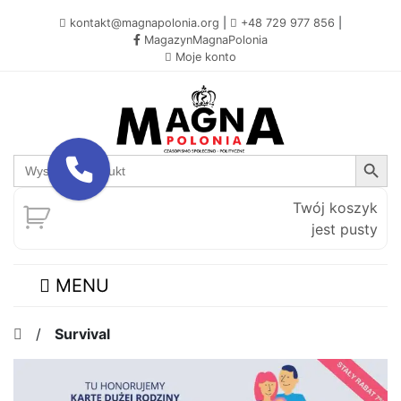
kontakt@magnapolonia.org
|
+48 729 977 856
|
MagazynMagnaPolonia
Moje konto
Search Button
Search
for:
Twój koszyk
jest pusty
MENU
/
Survival