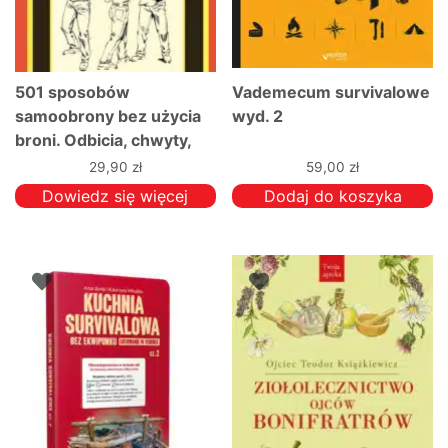
501 sposobów
Vademecum survivalowe
samoobrony bez użycia
wyd. 2
broni. Odbicia, chwyty,
rzuty, ciosy i kopnięcia
29,90
zł
59,00
zł
Dowiedz się więcej
Dodaj do koszyka