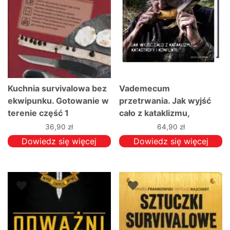
Kuchnia survivalowa bez
Vademecum
ekwipunku. Gotowanie w
przetrwania. Jak wyjść
terenie część 1
cało z kataklizmu,
katastrofy i konfliktu
36,90
zł
64,90
zł
Dowiedz się więcej
Dowiedz się więcej