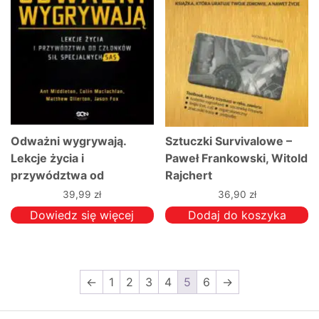
Odważni wygrywają.
Sztuczki Survivalowe –
Lekcje życia i
Paweł Frankowski, Witold
przywództwa od
Rajchert
członków sił specjalnych
39,99
zł
36,90
zł
SAS
Dowiedz się więcej
Dodaj do koszyka
←
1
2
3
4
5
6
→