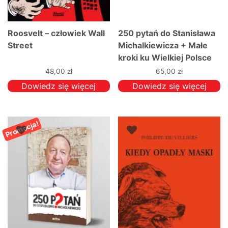
Roosvelt – człowiek Wall
250 pytań do Stanisława
Street
Michalkiewicza + Małe
kroki ku Wielkiej Polsce
PAKIET
48,00
zł
65,00
zł
Dowiedz się więcej
Dowiedz się więcej
Promocja!