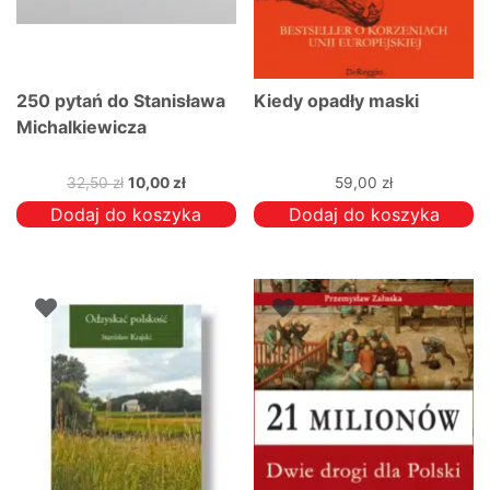
250 pytań do Stanisława
Kiedy opadły maski
Michalkiewicza
Pierwotna
Aktualna
32,50
zł
10,00
zł
59,00
zł
cena
cena
Dodaj do koszyka
Dodaj do koszyka
wynosiła:
wynosi:
32,50 zł.
10,00 zł.