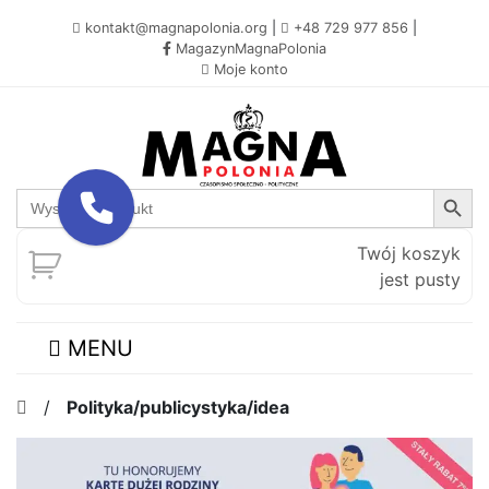
kontakt@magnapolonia.org
|
+48 729 977 856
|
MagazynMagnaPolonia
Moje konto
Search Button
Search
for:
Twój koszyk
jest pusty
MENU
/
Polityka/publicystyka/idea