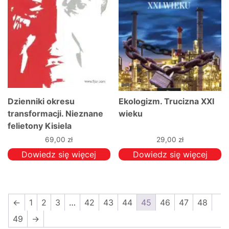
Dzienniki okresu
Ekologizm. Trucizna XXI
transformacji. Nieznane
wieku
felietony Kisiela
odnalezione za
69,00
zł
29,00
zł
Atlantykiem. 1988-1991.
Dowiedz się więcej
Dowiedz się więcej
←
1
2
3
…
42
43
44
45
46
47
48
49
→