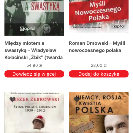
Między młotem a
Roman Dmowski – Myśli
swastyką – Władysław
nowoczesnego polaka
Kołaciński „Żbik” (twarda
oprawa)
54,90
zł
23,00
zł
Dowiedz się więcej
Dodaj do koszyka