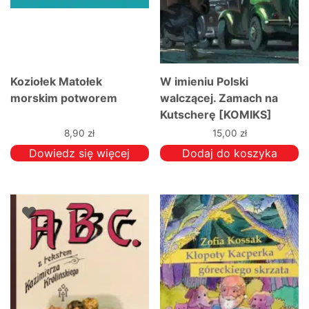
Koziołek Matołek
W imieniu Polski
morskim potworem
walczącej. Zamach na
Kutscherę [KOMIKS]
8,90
zł
15,00
zł
Dowiedz się więcej
Dodaj do koszyka