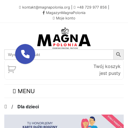
kontakt@magnapolonia.org
|
+48 729 977 856
|
MagazynMagnaPolonia
Moje konto
Search Button
Search
for:
Twój koszyk
jest pusty
MENU
/
Dla dzieci