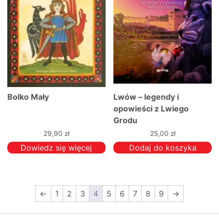
Bolko Mały
Lwów – legendy i
opowieści z Lwiego
Grodu
29,90
zł
25,00
zł
Dowiedz się więcej
Dodaj do koszyka
←
1
2
3
4
5
6
7
8
9
→