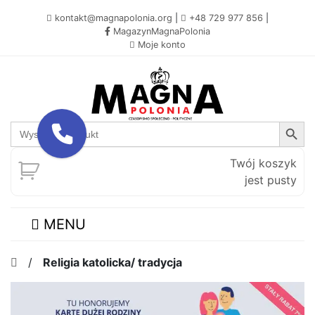
kontakt@magnapolonia.org
|
+48 729 977 856
|
MagazynMagnaPolonia
Moje konto
Search Button
Search
for:
Twój koszyk
jest pusty
MENU
/
Religia katolicka/ tradycja