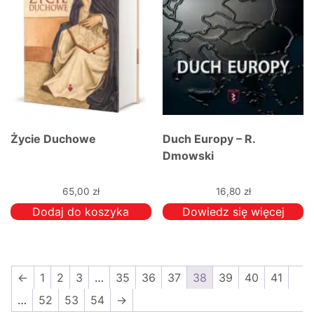
Życie Duchowe
Duch Europy – R.
Dmowski
65,00
zł
16,80
zł
Dodaj do koszyka
Dowiedz się więcej
←
1
2
3
…
35
36
37
38
39
40
41
…
52
53
54
→