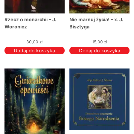
Rzecz o monarchii – J.
Nie marnuj życia! – x. J.
Woronicz
Bisztyga
30,00
zł
15,00
zł
Dodaj do koszyka
Dodaj do koszyka