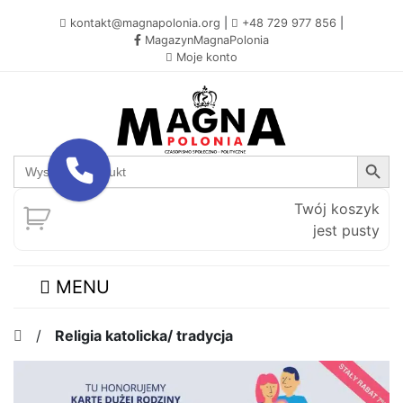
kontakt@magnapolonia.org
|
+48 729 977 856
|
MagazynMagnaPolonia
Moje konto
Search Button
Search
for:
Twój koszyk
jest pusty
MENU
/
Religia katolicka/ tradycja