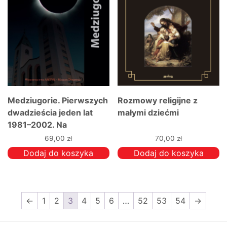
Medziugorie. Pierwszych
Rozmowy religijne z
dwadzieścia jeden lat
małymi dziećmi
1981–2002. Na
podstawie źródeł
69,00
zł
70,00
zł
Dodaj do koszyka
Dodaj do koszyka
←
1
2
3
4
5
6
…
52
53
54
→