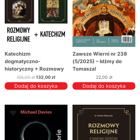
Katechizm
Zawsze Wierni nr 238
dogmatyczno-
(5/2025) – Idźmy do
historyczny + Rozmowy
Tomasza!
religijne z małymi
Pierwotna
Aktualna
155,00
zł
132,00
zł
22,00
zł
dziećmi. [PAKIET]
cena
cena
Dodaj do koszyka
Dodaj do koszyka
wynosiła:
wynosi:
155,00 zł.
132,00 zł.