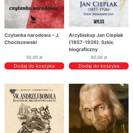
Czytanka narodowa – J.
Arcybiskup Jan Cieplak
Chociszewski
(1857-1926). Szkic
biograficzny
30,00
zł
60,00
zł
Dodaj do koszyka
Dodaj do koszyka