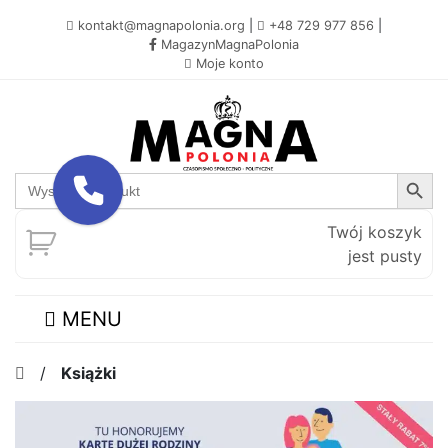
kontakt@magnapolonia.org
|
+48 729 977 856
|
MagazynMagnaPolonia
Moje konto
Search Button
Search
for:
Twój koszyk
jest pusty
MENU
/
Książki