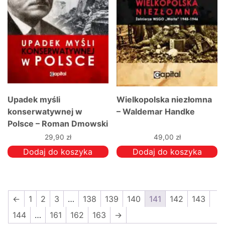
Upadek myśli
Wielkopolska niezłomna
konserwatywnej w
– Waldemar Handke
Polsce – Roman Dmowski
29,90
zł
49,00
zł
Dodaj do koszyka
Dodaj do koszyka
←
1
2
3
…
138
139
140
141
142
143
144
…
161
162
163
→