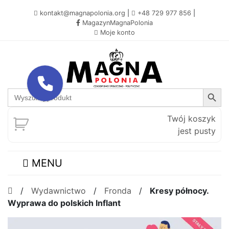
kontakt@magnapolonia.org
|
+48 729 977 856
|
MagazynMagnaPolonia
Moje konto
Search Button
Search
for:
Twój koszyk
jest pusty
MENU
/
Wydawnictwo
/
Fronda
/
Kresy północy.
Wyprawa do polskich Inflant