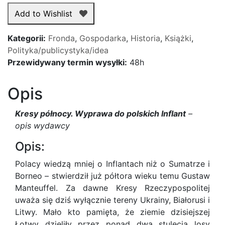
północy.
Add to Wishlist
Wyprawa
do
Kategorii:
Fronda
,
Gospodarka
,
Historia
,
Książki
,
polskich
Polityka/publicystyka/idea
Inflant
Przewidywany termin wysyłki:
48h
Opis
Kresy północy. Wyprawa do polskich Inflant
–
opis wydawcy
Opis:
Polacy wiedzą mniej o Inflantach niż o Sumatrze i
Borneo – stwierdził już półtora wieku temu Gustaw
Manteuffel. Za dawne Kresy Rzeczypospolitej
uważa się dziś wyłącznie tereny Ukrainy, Białorusi i
Litwy. Mało kto pamięta, że ziemie dzisiejszej
Łotwy dzieliły przez ponad dwa stulecia losy