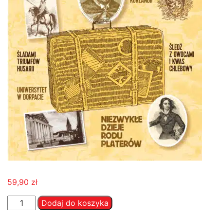
59,90
zł
ilość
Dodaj do koszyka
Kresy