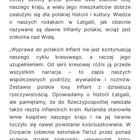
naszego kraju, a wielu jego mieszkańców dobrze
zasłużyło się dla polskiej historii i kultury. Wiedza
o naszych rodakach w Łatgalii, jak obecnie
nazywane są dawne Inflanty polskie, wciąż jest
znikoma nad Wisłą.
„
Wyprawa do polskich Inflant
nie jest kontynuacją
naszego cyklu kresowego, a raczej jego
uzupełnieniem. Od serii kresowej różni ją przede
wszystkim narracja – to zapis naszych
współczesnych podróży, wywiadów i rozmów.
Zestawia polskie losy Inflant z dzisiejszą
rzeczywistością. Opowiadamy o historii Łatgalii,
ale pamiętamy, że do Rzeczypospolitej należała
także reszta inflanckich krain. Kurlandia stanowiła
lenne księstwo naszego kraju i na jej terenie
toczyło się nawet powstanie kościuszkowskie. W
Dorpacie (obecnie estońskie Tartu) przez ponad
stulecie działał znakomity uniwersytet, który