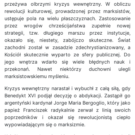
przeżywa olbrzymi kryzys wewnętrzny. W obliczu
rewolucji kulturowej, prowadzonej przez marksistów,
ustępuje pola na wielu płaszczyznach. Zastosowanie
przez wrogów chrześcijaństwa zupełnie nowej
strategii, tzw. długiego marszu przez instytucje,
okazało się, niestety, zabójczo skuteczne. Świat
zachodni został w zasadzie zdechrystianizowany, a
Kościół skutecznie wyparto ze sfery publicznej. Do
jego wnętrza wdarło się wiele błędnych nauk i
przekonań. Nawet niektórzy duchowni ulegli
marksistowskiemu myśleniu.
Kryzys wewnętrzny narastał i wybuchł z całą siłą, gdy
Benedykt XVI podjął decyzję o abdykacji. Zastąpił go
argentyński kardynał Jorge Maria Bergoglio, który jako
papież Franciszek radykalnie zerwał z linią swoich
poprzedników i okazał się rewolucjonistą ciepło
wypowiadającym się o marksizmie.