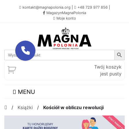
kontakt@magnapolonia.org
|
+48 729 977 856
|
MagazynMagnaPolonia
Moje konto
Search Button
Search
for:
Twój koszyk
jest pusty
MENU
/
Książki
/
Kościół w obliczu rewolucji