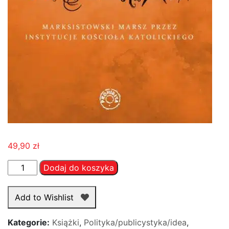
49,90
zł
ilość
Dodaj do koszyka
Kościół
w
Add to Wishlist
obliczu
rewolucji
Kategorie:
Książki
,
Polityka/publicystyka/idea
,