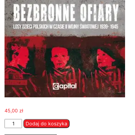
45,00
zł
ilość
Dodaj do koszyka
Bezbronne