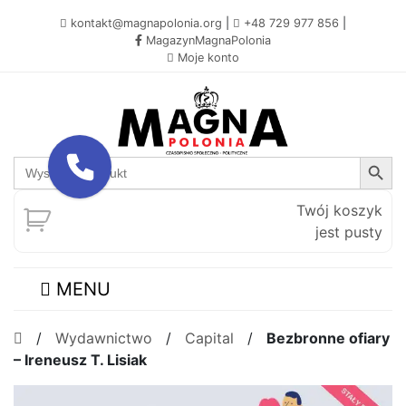
kontakt@magnapolonia.org
|
+48 729 977 856
|
MagazynMagnaPolonia
Moje konto
Search Button
Search
for:
Twój koszyk
jest pusty
MENU
/
Wydawnictwo
/
Capital
/
Bezbronne ofiary
– Ireneusz T. Lisiak