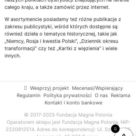
całego kraju, a także zamówić przez internet.
W asortymencie posiadamy też różne publikacje z
zakresu publicystyki, wśród których dostępne są
również dzieła o tematyce historycznej, takie jak
„Niemcy, Rosja i kwestia Polski”, „Dziennik okresu
transformacji” czy też „Kartki z więzienia” i wiele
innych.
Wesprzyj projekt
Mecenasi/Wspierający
Regulamin
Polityka prywatności
O nas
Reklama
Kontakt i konto bankowe
© 2017-2025 Fundacja Magna Polonia
Operatorem sklepu jest Fundacja Magna Polonia, NIP:
2220912514. Adres do korespondencji: Ul. Szkolna 95
0