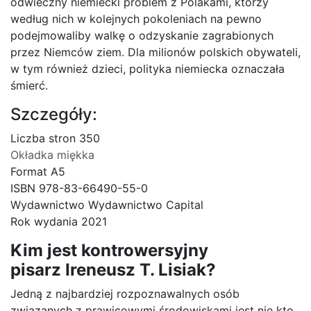
odwieczny niemiecki problem z Polakami, którzy
według nich w kolejnych pokoleniach na pewno
podejmowaliby walkę o odzyskanie zagrabionych
przez Niemców ziem. Dla milionów polskich obywateli,
w tym również dzieci, polityka niemiecka oznaczała
śmierć.
Szczegóły:
Liczba stron 350
Okładka miękka
Format A5
ISBN 978-83-66490-55-0
Wydawnictwo Wydawnictwo Capital
Rok wydania 2021
Kim jest kontrowersyjny
pisarz
Ireneusz T. Lisiak
?
Jedną z najbardziej rozpoznawalnych osób
związanych z prawicowymi środowiskami jest nie kto