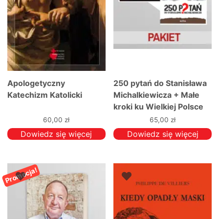
Apologetyczny
250 pytań do Stanisława
Katechizm Katolicki
Michalkiewicza + Małe
kroki ku Wielkiej Polsce
PAKIET
60,00
zł
65,00
zł
Dowiedz się więcej
Dowiedz się więcej
Promocja!