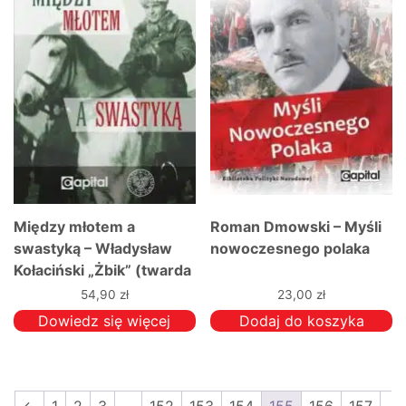
Między młotem a
Roman Dmowski – Myśli
swastyką – Władysław
nowoczesnego polaka
Kołaciński „Żbik” (twarda
oprawa)
54,90
zł
23,00
zł
Dowiedz się więcej
Dodaj do koszyka
←
1
2
3
…
152
153
154
155
156
157