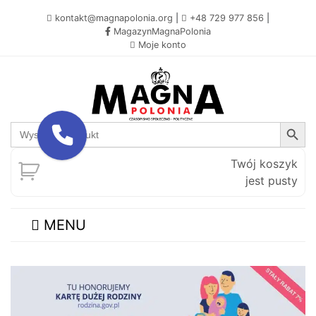
kontakt@magnapolonia.org
|
+48 729 977 856
|
MagazynMagnaPolonia
Moje konto
Search Button
Search
for:
Twój koszyk
jest pusty
MENU