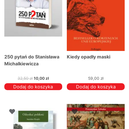
250 pytań do Stanisława
Kiedy opadły maski
Michalkiewicza
Pierwotna
Aktualna
32,50
zł
10,00
zł
59,00
zł
cena
cena
Dodaj do koszyka
Dodaj do koszyka
wynosiła:
wynosi:
32,50 zł.
10,00 zł.