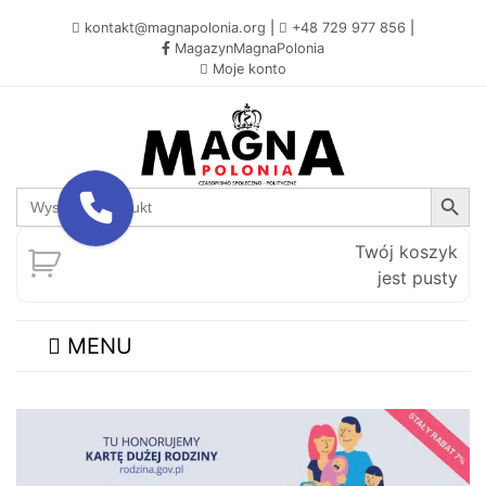
kontakt@magnapolonia.org
|
+48 729 977 856
|
MagazynMagnaPolonia
Moje konto
Search Button
Search
for:
Twój koszyk
jest pusty
MENU