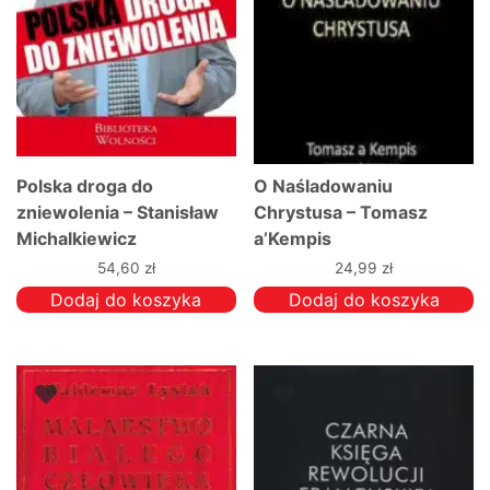
Polska droga do
O Naśladowaniu
zniewolenia – Stanisław
Chrystusa – Tomasz
Michalkiewicz
a’Kempis
54,60
zł
24,99
zł
Dodaj do koszyka
Dodaj do koszyka