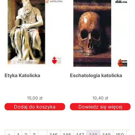
Etyka Katolicka
Eschatologia katolicka
15,00
zł
10,40
zł
Dodaj do koszyka
Dowiedz się więcej
←
1
2
3
…
145
146
147
148
149
150