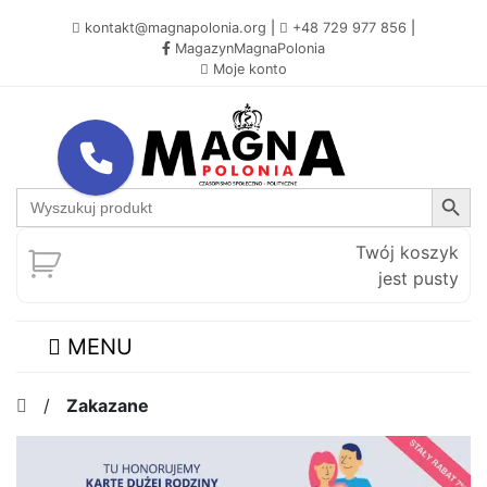
kontakt@magnapolonia.org
|
+48 729 977 856
|
MagazynMagnaPolonia
Moje konto
Search Button
Search
for:
Twój koszyk
jest pusty
MENU
/
Zakazane