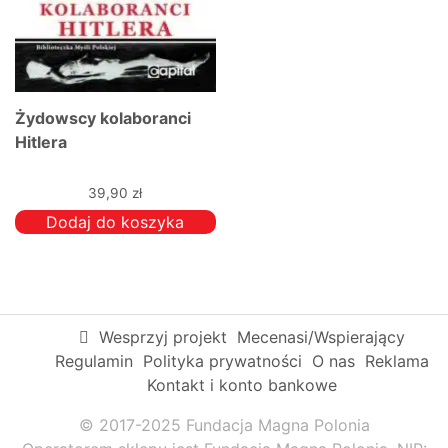
Żydowscy kolaboranci
Hitlera
39,90
zł
Dodaj do koszyka
Wesprzyj projekt
Mecenasi/Wspierający
Regulamin
Polityka prywatności
O nas
Reklama
Kontakt i konto bankowe
© 2017-2025 Fundacja Magna Polonia