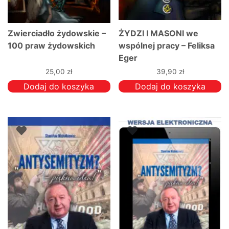
Zwierciadło żydowskie –
ŻYDZI I MASONI we
100 praw żydowskich
wspólnej pracy – Feliksa
Eger
25,00
zł
39,90
zł
Dodaj do koszyka
Dodaj do koszyka