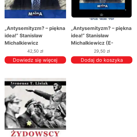
„Antysemityzm? – piękna
„Antysemityzm? – piękna
idea!” Stanisław
idea!” Stanisław
Michalkiewicz
Michalkiewicz (E-
WYDANIE)
42,50
zł
29,50
zł
Dowiedz się więcej
Dodaj do koszyka