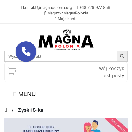
kontakt@magnapolonia.org
|
+48 729 977 856
|
MagazynMagnaPolonia
Moje konto
Search Button
Search
for:
Twój koszyk
jest pusty
MENU
/
Zysk i S-ka