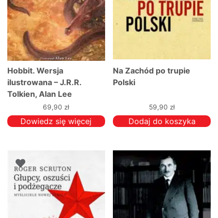
Hobbit. Wersja
Na Zachód po trupie
ilustrowana – J.R.R.
Polski
Tolkien, Alan Lee
69,90
zł
59,90
zł
Dowiedz się więcej
Dodaj do koszyka