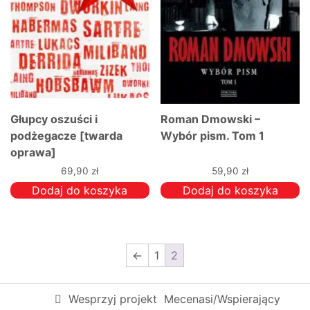
Głupcy oszuści i
Roman Dmowski –
podżegacze [twarda
Wybór pism. Tom 1
oprawa]
69,90
zł
59,90
zł
Dodaj do koszyka
Dodaj do koszyka
←
1
2
Wesprzyj projekt
Mecenasi/Wspierający