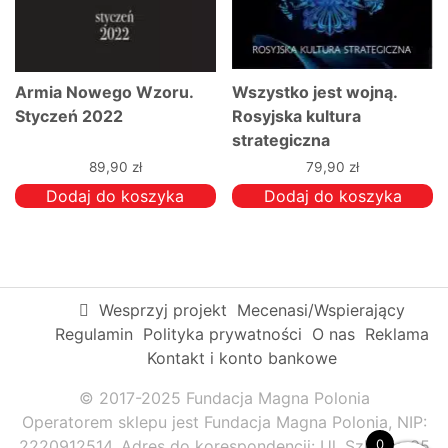
Armia Nowego Wzoru.
Wszystko jest wojną.
Styczeń 2022
Rosyjska kultura
strategiczna
89,90
zł
79,90
zł
Dodaj do koszyka
Dodaj do koszyka
Wesprzyj projekt
Mecenasi/Wspierający
Regulamin
Polityka prywatności
O nas
Reklama
Kontakt i konto bankowe
© 2017-2025 Fundacja Magna Polonia
Operatorem sklepu jest Fundacja Magna Polonia, NIP:
0
2220912514. Adres do korespondencji: Ul. Szkolna 95