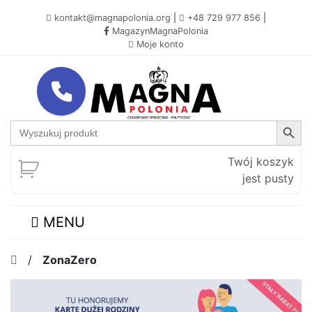
kontakt@magnapolonia.org
|
+48 729 977 856
|
MagazynMagnaPolonia
Moje konto
Search Button
Search
for:
Twój koszyk
jest pusty
MENU
/
ZonaZero