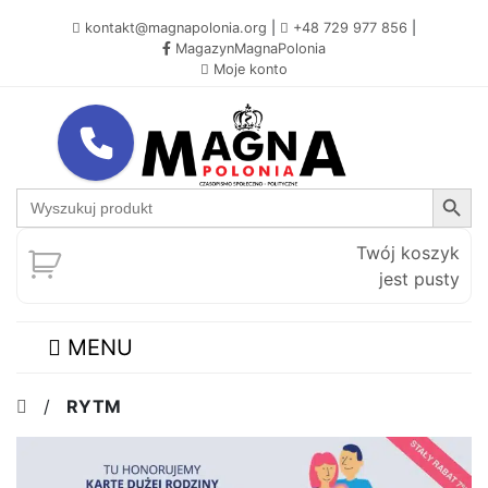
kontakt@magnapolonia.org
|
+48 729 977 856
|
MagazynMagnaPolonia
Moje konto
Search Button
Search
for:
Twój koszyk
jest pusty
MENU
/
RYTM