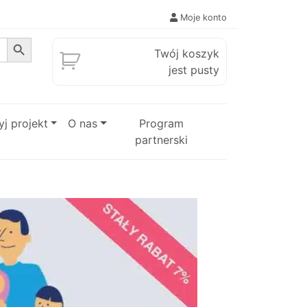
Moje konto
Search Button
Twój koszyk
jest pusty
j projekt
O nas
Program
partnerski