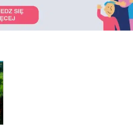
towane
g
wszych