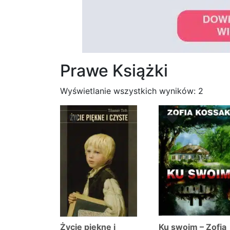
Prawe Książki
Posor
Wyświetlanie wszystkich wyników: 2
wedłu
najno
Życie piękne i
Ku swoim – Zofia