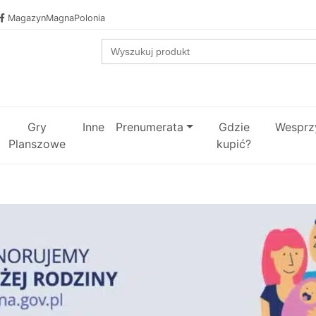
MagazynMagnaPolonia
Search
for:
Gry
Inne
Prenumerata
Gdzie
Wesprzy
Planszowe
kupić?