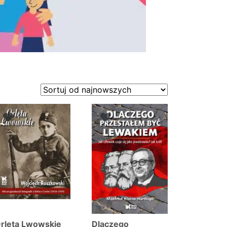
rlęta Lwowskie
Dlaczego