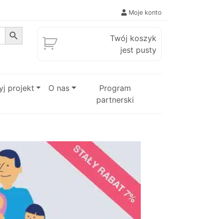
Moje konto
Search Button
Twój koszyk
jest pusty
j projekt
O nas
Program
partnerski