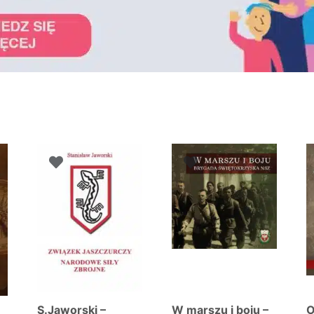
sortowane
dług
jnowszych
S.Jaworski –
W marszu i boju –
O