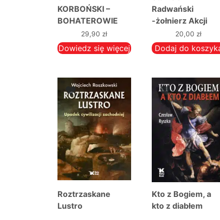
KORBOŃSKI –
Radwański
BOHATEROWIE
-żołnierz Akcji
PAŃSTWA
Specjalnej NSZ
29,90
zł
20,00
zł
PODZIEMNEGO –
Dowiedz się więcej
Dodaj do koszyk
JAK ICH ZNAŁEM
Roztrzaskane
Kto z Bogiem, a
Lustro
kto z diabłem