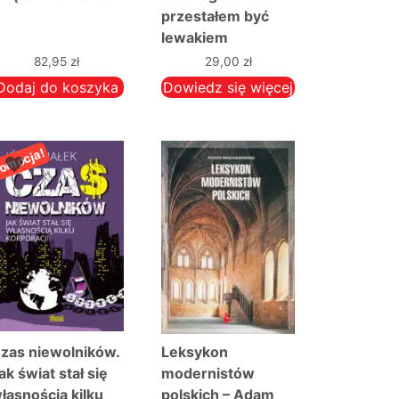
przestałem być
lewakiem
82,95
zł
29,00
zł
Dodaj do koszyka
Dowiedz się więcej
omocja!
zas niewolników.
Leksykon
ak świat stał się
modernistów
łasnością kilku
polskich – Adam