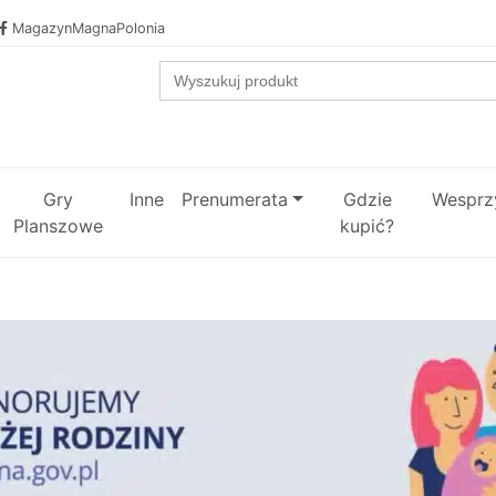
MagazynMagnaPolonia
Search
for:
Gry
Inne
Prenumerata
Gdzie
Wesprzy
Planszowe
kupić?