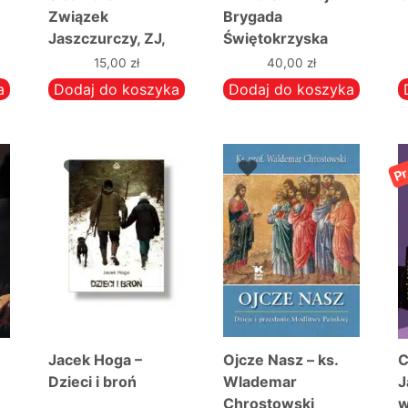
Związek
Brygada
Jaszczurczy, ZJ,
Świętokrzyska
NSZ
NSZ
15,00
zł
40,00
zł
a
Dodaj do koszyka
Dodaj do koszyka
Pr
Jacek Hoga –
Ojcze Nasz – ks.
C
Dzieci i broń
Wlademar
J
Chrostowski
w