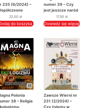
r 235 (6/2024) –
numer 39 – Czy
spółczesne
jest jeszcze naród
abobony:
polski?
22,00
zł
17,50
zł
kologizm,
Dodaj do koszyka
Dowiedz się więcej
wolucjonizm…
agna Polonia
Zawsze Wierni nr
umer 38 – Religia
231 (2/2024) –
kologizmu
Czy żyjemy w