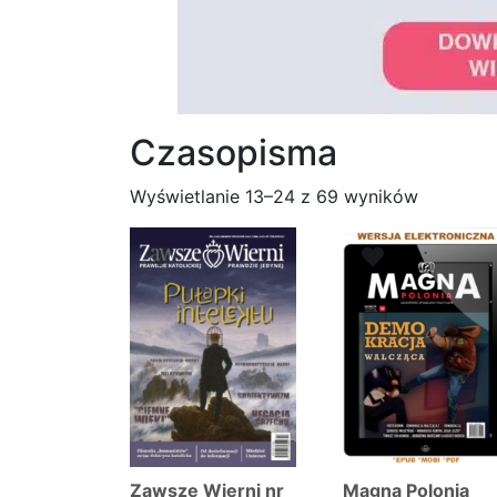
Czasopisma
Posorto
Wyświetlanie 13–24 z 69 wyników
według
najnowsz
Zawsze Wierni nr
Magna Polonia