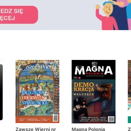
wane
ych
Zawsze Wierni nr
Magna Polonia
Z