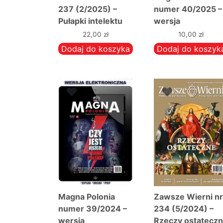
237 (2/2025) –
numer 40/2025 –
Pułapki intelektu
wersja
elektroniczna
22,00
zł
10,00
zł
Dodaj do koszyka
Dodaj do koszyk
Magna Polonia
Zawsze Wierni n
numer 39/2024 –
234 (5/2024) –
wersja
Rzeczy ostatecz