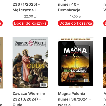
236 (1/2025) –
numer 40 –
n
Mężczyzną i
Demokracja
W
niewiastą stworzył
walcząca
z
22,00
zł
17,50
zł
ich…
e
a
Dodaj do koszyka
Dodaj do koszyka
e
r
Zawsze Wierni nr
Magna Polonia
M
232 (3/2024) –
numer 38/2024 –
n
ne
Cuda
wersja
e