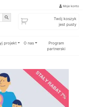
Moje konto
Search Button
Twój koszyk
jest pusty
j projekt
O nas
Program
partnerski