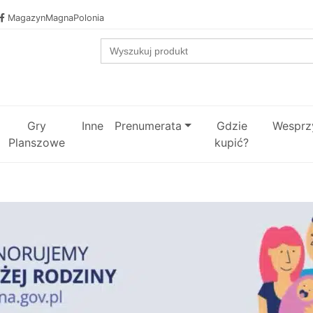
MagazynMagnaPolonia
Search
for:
Gry
Inne
Prenumerata
Gdzie
Wesprzy
Planszowe
kupić?