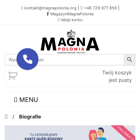
kontakt@magnapolonia.org
|
+48 729 977 856
|
MagazynMagnaPolonia
Moje konto
Search Button
Search
for:
Twój koszyk
jest pusty
MENU
/
Biografie