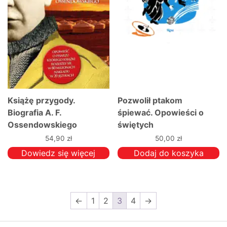
Książę przygody.
Pozwolił ptakom
Biografia A. F.
śpiewać. Opowieści o
Ossendowskiego
świętych
54,90
zł
50,00
zł
Dowiedz się więcej
Dodaj do koszyka
←
1
2
3
4
→