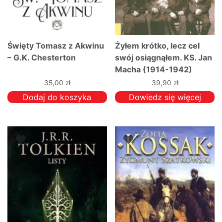
Święty Tomasz z Akwinu
Żyłem krótko, lecz cel
– G.K. Chesterton
swój osiągnąłem. KS. Jan
Macha (1914-1942)
35,00
zł
39,90
zł
Dodaj do koszyka
Dowiedz się więcej