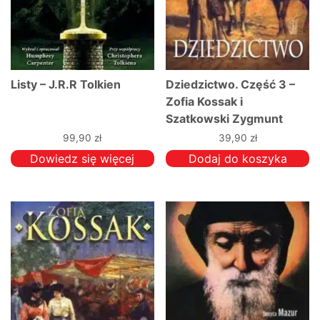
Listy – J.R.R Tolkien
Dziedzictwo. Część 3 –
Zofia Kossak i
Szatkowski Zygmunt
99,90
zł
39,90
zł
Dowiedz się więcej
Dodaj do koszyka