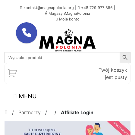
kontakt@magnapolonia.org
|
+48 729 977 856
|
MagazynMagnaPolonia
Moje konto
Search Button
Search
for:
Twój koszyk
jest pusty
MENU
/
Partnerzy
/ /
Affiliate Login