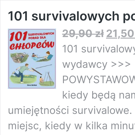
101 survivalowych p
Pierwotna
29,90
zł
21,5
cena
wynosiła:
101 survivalow
29,90 zł.
wydawcy >>>
POWYSTAWOWE 
kiedy będą na
umiejętności survivalowe. 
miejsc, kiedy w kilka minu