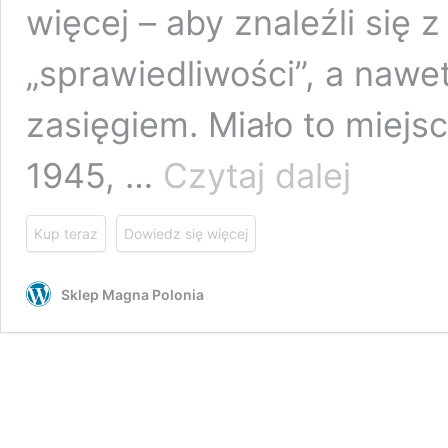
więcej – aby znaleźli się
„sprawiedliwości”, a nawe
zasięgiem. Miało to miejs
Mord
1945, …
Czytaj dalej
rytualny
w
Rzeszowie?
Kup teraz
Dowiedz się więcej
Śledztwo
historyczne
Sklep Magna Polonia