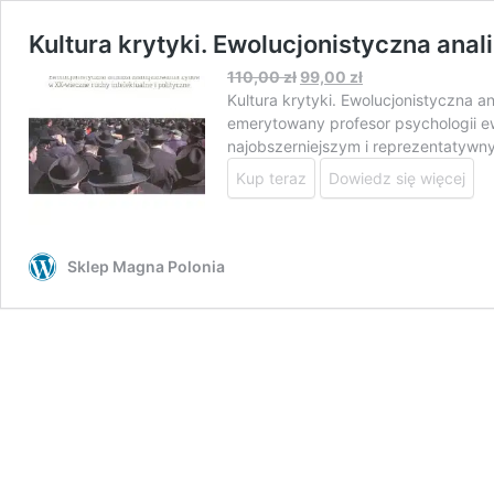
Kultura krytyki. Ewolucjonistyczna an
Pierwotna
Aktualna
110,00
zł
99,00
zł
cena
cena
Kultura krytyki. Ewolucjonistyczna 
wynosiła:
wynosi:
emerytowany profesor psychologii ewo
110,00 zł.
99,00 zł.
najobszerniejszym i reprezentatywn
Kup teraz
Dowiedz się więcej
Sklep Magna Polonia