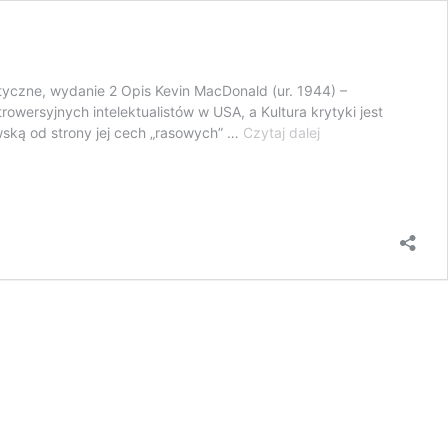
ityczne, wydanie 2 Opis Kevin MacDonald (ur. 1944) –
rowersyjnych intelektualistów w USA, a Kultura krytyki jest
Kultura
ską od strony jej cech „rasowych” …
Czytaj dalej
krytyki.
Ewolucjonistyczna
analiza
zaangażowania
Żydów…