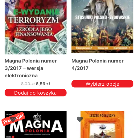
Magna Polonia numer
Magna Polonia numer
3/2017 – wersja
4/2017
elektroniczna
Wybierz opcje
Pierwotna
Aktualna
8,00
zł
6,56
zł
cena
cena
Ten
Dodaj do koszyka
wynosiła:
wynosi:
produkt
8,00 zł.
6,56 zł.
ma
wiele
Promocja!
wariantów.
Opcje
można