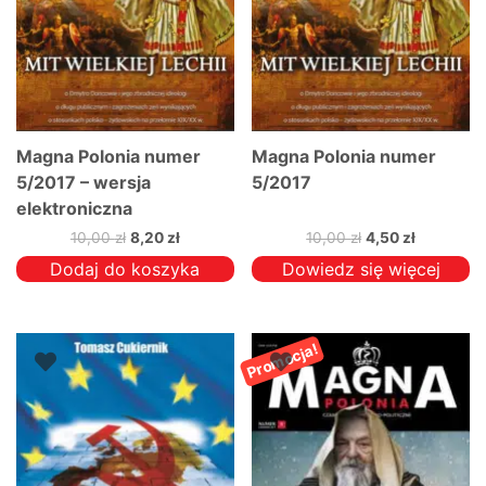
Magna Polonia numer
Magna Polonia numer
5/2017 – wersja
5/2017
elektroniczna
Pierwotna
Aktualna
Pierwotna
Aktualna
10,00
zł
8,20
zł
10,00
zł
4,50
zł
cena
cena
cena
cena
Dodaj do koszyka
Dowiedz się więcej
wynosiła:
wynosi:
wynosiła:
wynosi:
10,00 zł.
8,20 zł.
10,00 zł.
4,50 zł.
Promocja!