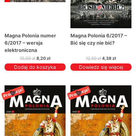
Magna Polonia numer
Magna Polonia 6/2017 –
6/2017 – wersja
Bić się czy nie bić?
elektroniczna
Pierwotna
Aktualna
Pierwotna
Aktualna
10,00
zł
8,20
zł
12,50
zł
4,38
zł
cena
cena
cena
cena
Dodaj do koszyka
Dowiedz się więcej
wynosiła:
wynosi:
wynosiła:
wynosi:
10,00 zł.
8,20 zł.
12,50 zł.
4,38 zł.
Promocja!
Promocja!