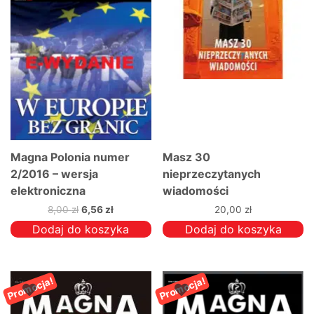
wybrać
na
stronie
produktu
Magna Polonia numer
Masz 30
2/2016 – wersja
nieprzeczytanych
elektroniczna
wiadomości
Pierwotna
Aktualna
8,00
zł
6,56
zł
20,00
zł
cena
cena
Dodaj do koszyka
Dodaj do koszyka
wynosiła:
wynosi:
8,00 zł.
6,56 zł.
Promocja!
Promocja!