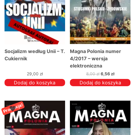
Socjalizm według Unii – T.
Magna Polonia numer
Cukiernik
4/2017 – wersja
elektroniczna
Pierwotna
Aktualna
29,00
zł
8,00
zł
6,56
zł
cena
cena
Dodaj do koszyka
Dodaj do koszyka
wynosiła:
wynosi:
8,00 zł.
6,56 zł.
Promocja!