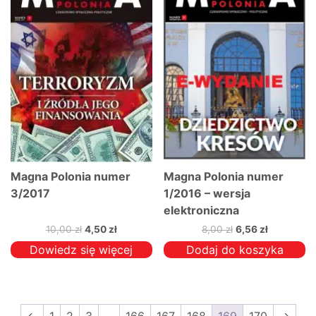
Magna Polonia numer
Magna Polonia numer
3/2017
1/2016 – wersja
elektroniczna
Pierwotna
Aktualna
Pierwotna
Aktualna
10,00
zł
4,50
zł
8,00
zł
6,56
zł
cena
cena
cena
cena
Dowiedz się więcej
Dodaj do koszyka
wynosiła:
wynosi:
wynosiła:
wynosi:
10,00 zł.
4,50 zł.
8,00 zł.
6,56 zł.
←
1
2
3
…
166
167
168
169
170
→