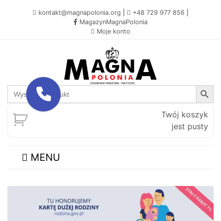
kontakt@magnapolonia.org
|
+48 729 977 856
|
MagazynMagnaPolonia
Moje konto
Search Button
Search
for:
Twój koszyk
jest pusty
MENU