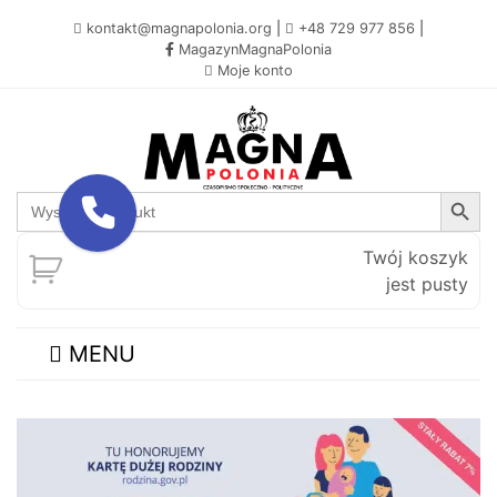
kontakt@magnapolonia.org
|
+48 729 977 856
|
MagazynMagnaPolonia
Moje konto
Search Button
Search
for:
Twój koszyk
jest pusty
MENU