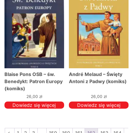
Blaise Pons OSB – św.
André Melaud – Święty
Benedykt: Patron Europy
Antoni z Padwy (komiks)
(komiks)
26,00
zł
26,00
zł
Dowiedz się więcej
Dowiedz się więcej
←
1
2
3
…
159
160
161
162
163
164