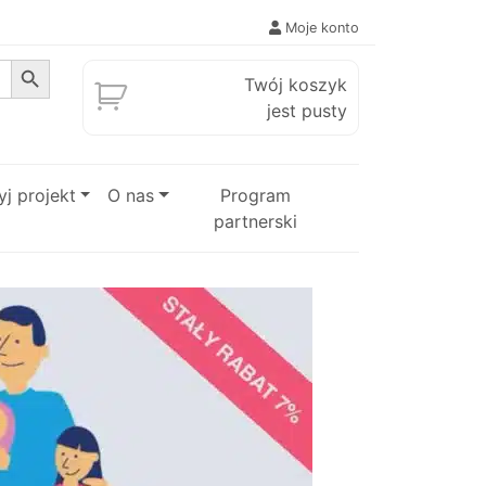
Moje konto
Search Button
Twój koszyk
jest pusty
j projekt
O nas
Program
partnerski