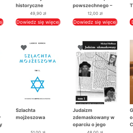
historyczne
powszechnego –
T
Ks. Jacek Bałemba
49,90
zł
12,00
zł
SDB
ej
Dowiedz się więcej
Dowiedz się więcej
Szlachta
Judaizm
G
y
mojżeszowa
zdemaskowany w
o
y
oparciu o jego
C
własne święte
51,00
zł
48,00
zł