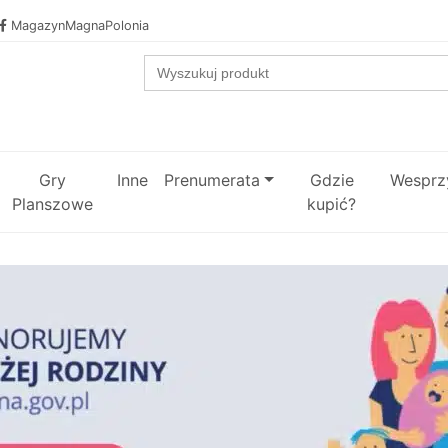
MagazynMagnaPolonia
Search
for:
Gry
Inne
Prenumerata
Gdzie
Wesprzy
Planszowe
kupić?