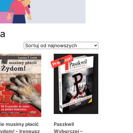
ia
Promocja!
ie musimy płacić
Paszkwil
ydom! – Ireneusz
Wyborczej –