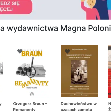
owa wydawnictwa Magna Polon
osortowane
edług
ajnowszych
y
Grzegorz Braun –
Duchowieństwo w
N
Remanenty
czasach zamętu
Ż