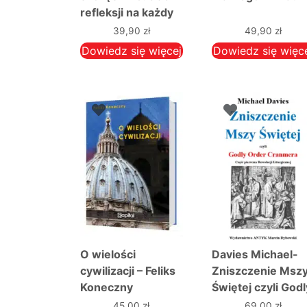
refleksji na każdy
dzień – abp Fulton
39,90
zł
49,90
zł
J. Sheen
Dowiedz się więcej
Dowiedz się więc
O wielości
Davies Michael-
cywilizacji – Feliks
Zniszczenie Msz
Koneczny
Świętej czyli Godl
Order Cranmera.
45,00
zł
69,00
zł