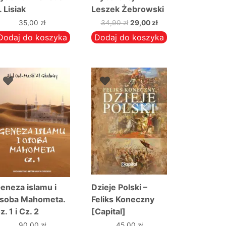
. Lisiak
Leszek Żebrowski
(III wydanie)
Pierwotna
Aktualna
35,00
zł
34,90
zł
29,00
zł
cena
cena
Dodaj do koszyka
Dodaj do koszyka
wynosiła:
wynosi:
34,90 zł.
29,00 zł.
eneza islamu i
Dzieje Polski –
soba Mahometa.
Feliks Koneczny
z. 1 i Cz. 2
[Capital]
90,00
zł
45,00
zł