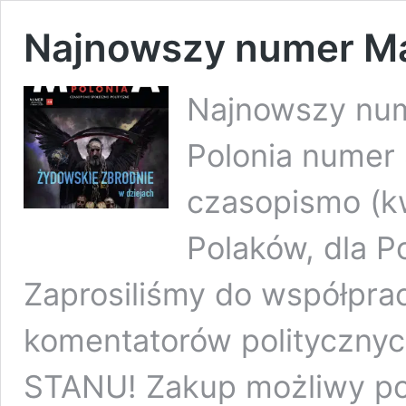
Najnowszy numer Ma
Najnowszy num
Polonia nume
czasopismo (kw
Polaków, dla P
Zaprosiliśmy do współprac
komentatorów politycznyc
STANU! Zakup możliwy pop