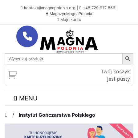
kontakt@magnapolonia.org
|
+48 729 977 856
|
MagazynMagnaPolonia
Moje konto
Search Button
Search
for:
Twój koszyk
jest pusty
MENU
/
Instytut Gończarstwa Polskiego