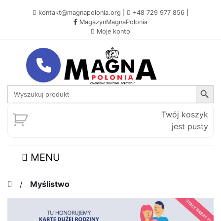
kontakt@magnapolonia.org
|
+48 729 977 856
|
MagazynMagnaPolonia
Moje konto
Search Button
Search
for:
Twój koszyk
jest pusty
MENU
/
Myślistwo