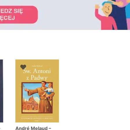
wane
zych
–
André Melaud –