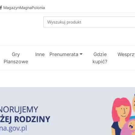
MagazynMagnaPolonia
Search
for:
Gry
Inne
Prenumerata
Gdzie
Wesprzy
Planszowe
kupić?