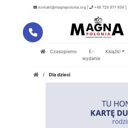
kontakt@magnapolonia.org
|
+48 729 977 856
|
Czasopismo
E-
Książki
wydanie
/
Dla dzieci