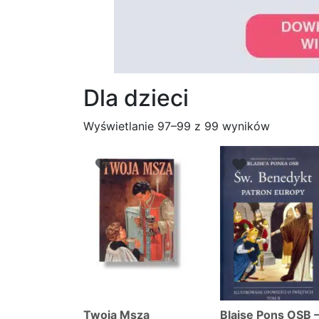
Dla dzieci
Posorto
Wyświetlanie 97–99 z 99 wyników
według
najnows
Twoja Msza
Blaise Pons OSB 