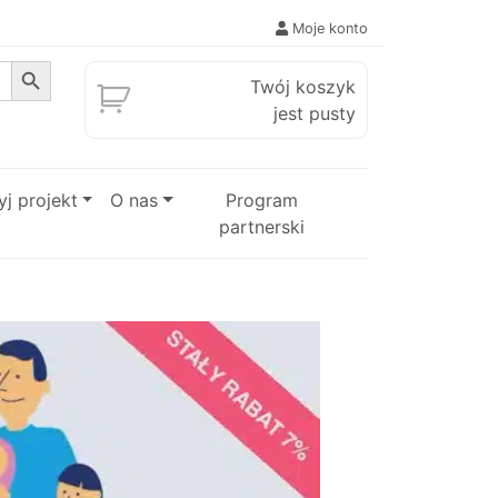
Moje konto
Search Button
Twój koszyk
jest pusty
j projekt
O nas
Program
partnerski