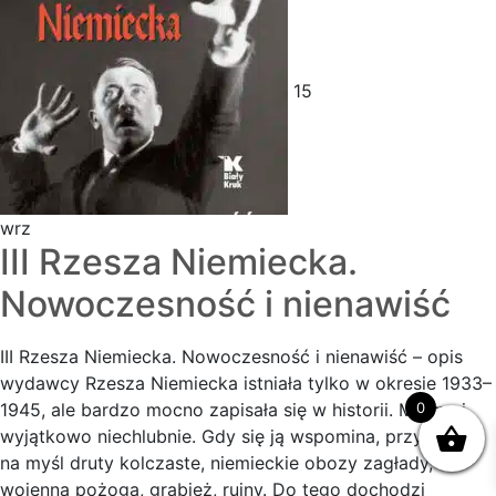
15
wrz
III Rzesza Niemiecka.
Nowoczesność i nienawiść
III Rzesza Niemiecka. Nowoczesność i nienawiść – opis
wydawcy Rzesza Niemiecka istniała tylko w okresie 1933–
0
1945, ale bardzo mocno zapisała się w historii. Mocno i
wyjątkowo niechlubnie. Gdy się ją wspomina, przychodzą
na myśl druty kolczaste, niemieckie obozy zagłady,
wojenna pożoga, grabież, ruiny. Do tego dochodzi