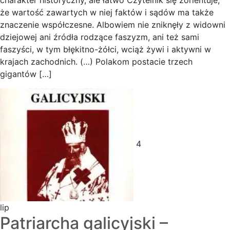
charakter historyczny, ale łatwo Czytelnik się zorientuje,
że wartość zawartych w niej faktów i sądów ma także
znaczenie współczesne. Albowiem nie zniknęły z widowni
dziejowej ani źródła rodzące faszyzm, ani też sami
faszyści, w tym błękitno-żółci, wciąż żywi i aktywni w
krajach zachodnich. (…) Polakom postacie trzech
gigantów […]
4
lip
Patriarcha galicyjski –