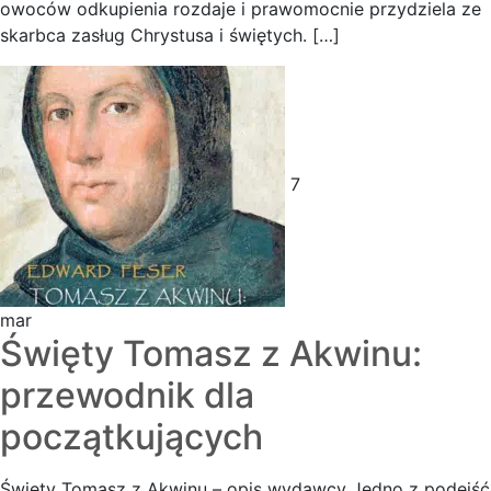
owoców odkupienia rozdaje i prawomocnie przydziela ze
skarbca zasług Chrystusa i świętych. […]
7
mar
Święty Tomasz z Akwinu:
przewodnik dla
początkujących
Święty Tomasz z Akwinu – opis wydawcy Jedno z podejść